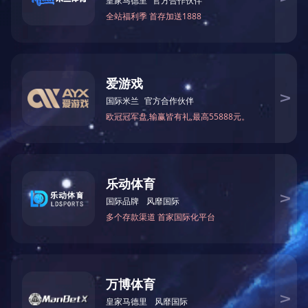
苏香垌榻榻米
清枫
复古趟门衣柜
罗曼