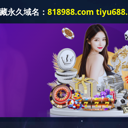
网站首页
关于我们
荣誉资质
新