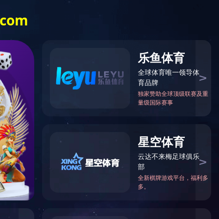
闻中心
产品中心
生产基地
安博网页版登
录入口-安博(中
国)