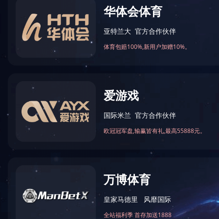
当前位置：
网站首页
>
生产基地
>
业成化工