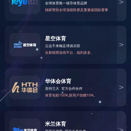
当前位置：
网站首页
>
产品中心
>
胶合板、生态板
> 安博网页版登录入口