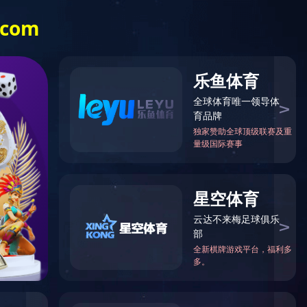
闻中心
产品中心
生产基地
安博网页版登
录入口-安博(中
国)