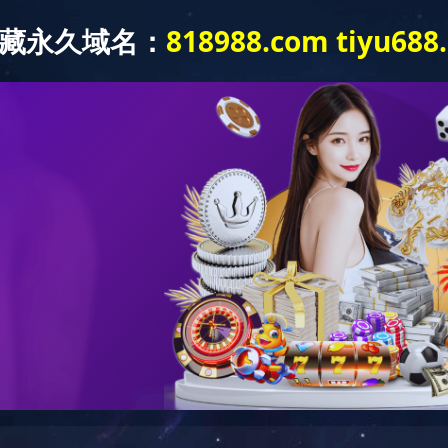
网站首页
关于我们
荣誉资质
新