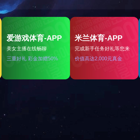
司现已具备一定的规模与实
化“重点龙头企业”。公司于
年
月荣获“广西质量管理
12
同重信用”企业；
年入
2018
连续三年获得广西“百
2020
模板、包装板等板材生产的
延长木业加工产业链，提高
税的贡献。
上一篇：
胶合板设备
下一篇：
安博网页版登录入口-安博(中国)
|
|
产品中心
生产基地
安博网页版登录入口-安博(中国)